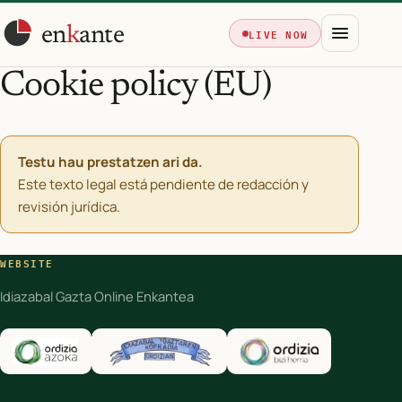
en
k
ante
LIVE NOW
Cookie policy (EU)
Testu hau prestatzen ari da.
Este texto legal está pendiente de redacción y
revisión jurídica.
WEBSITE
Idiazabal Gazta Online Enkantea