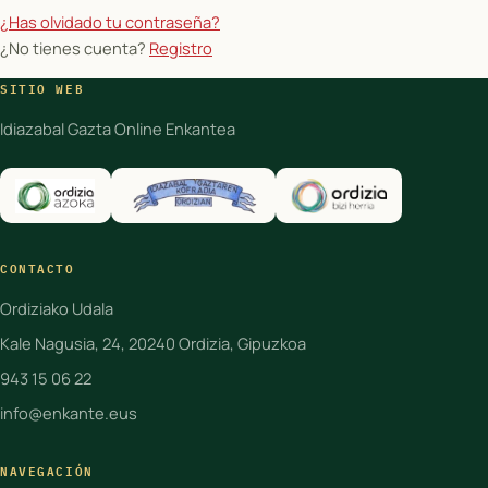
¿Has olvidado tu contraseña?
¿No tienes cuenta?
Registro
SITIO WEB
Idiazabal Gazta Online Enkantea
CONTACTO
Ordiziako Udala
Kale Nagusia, 24, 20240 Ordizia, Gipuzkoa
943 15 06 22
info@enkante.eus
NAVEGACIÓN