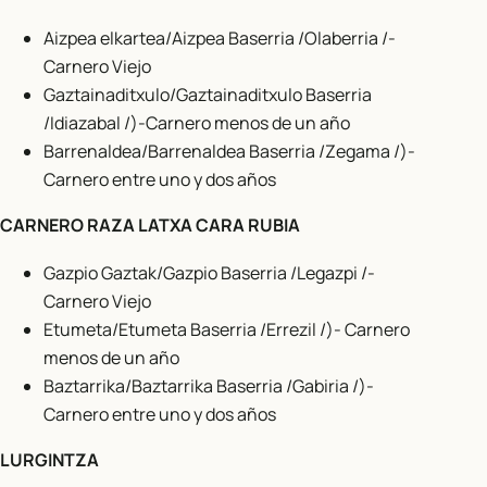
Aizpea elkartea/Aizpea Baserria /Olaberria /-
Carnero Viejo
Gaztainaditxulo/Gaztainaditxulo Baserria
/Idiazabal /)-Carnero menos de un año
Barrenaldea/Barrenaldea Baserria /Zegama /)-
Carnero entre uno y dos años
CARNERO RAZA LATXA CARA RUBIA
Gazpio Gaztak/Gazpio Baserria /Legazpi /-
Carnero Viejo
Etumeta/Etumeta Baserria /Errezil /)- Carnero
menos de un año
Baztarrika/Baztarrika Baserria /Gabiria /)-
Carnero entre uno y dos años
LURGINTZA