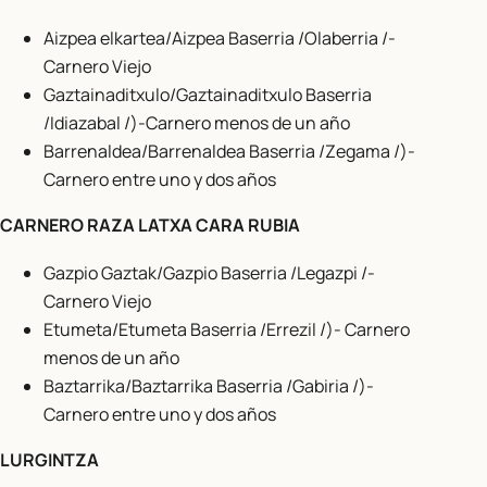
Aizpea elkartea/Aizpea Baserria /Olaberria /-
Carnero Viejo
Gaztainaditxulo/Gaztainaditxulo Baserria
/Idiazabal /)-Carnero menos de un año
Barrenaldea/Barrenaldea Baserria /Zegama /)-
Carnero entre uno y dos años
CARNERO RAZA LATXA CARA RUBIA
Gazpio Gaztak/Gazpio Baserria /Legazpi /-
Carnero Viejo
Etumeta/Etumeta Baserria /Errezil /)- Carnero
menos de un año
Baztarrika/Baztarrika Baserria /Gabiria /)-
Carnero entre uno y dos años
LURGINTZA