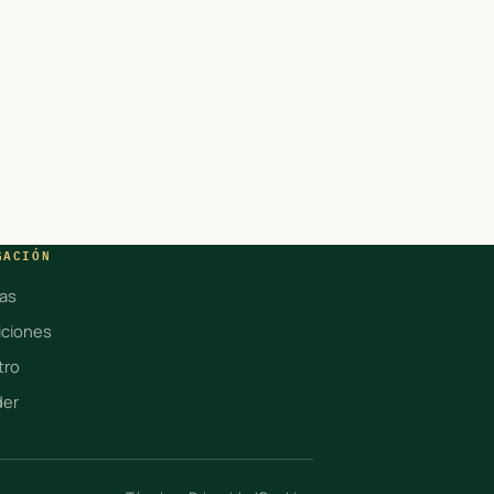
GACIÓN
ias
ciones
tro
der