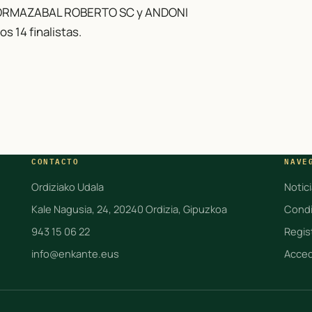
 ORMAZABAL ROBERTO SC y ANDONI
 14 finalistas.
CONTACTO
NAVE
Ordiziako Udala
Notic
Kale Nagusia, 24, 20240 Ordizia, Gipuzkoa
Condi
943 15 06 22
Regis
info@enkante.eus
Acce