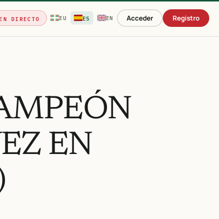
ES
EN DIRECTO
Acceder
Registro
EU
EN
CAMPEÓN
VEZ EN
)