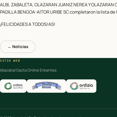
ALBI, ZABALETA, OLAZARAN JUANIZ NEREA Y OLAZARAN
PADILLA BENGOA-AITOR URIBE SC completaron la lista de los
¡FELICIDADES A TODOS/AS!
← Noticias
SITIO WEB
Idiazabal Gazta Online Enkantea